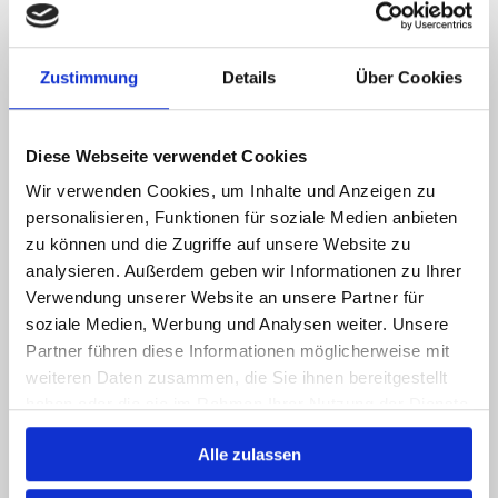
Beratungseinsatz nach 37.3 SGB XI
Unterstützung
bei
Zustimmung
Details
Über Cookies
Antragstellungen
Vorbereitung und Begleitung bei
MDK- Begutachtung
Diese Webseite verwendet Cookies
Widerspruchsbearbeitung
Wir verwenden Cookies, um Inhalte und Anzeigen zu
personalisieren, Funktionen für soziale Medien anbieten
Pflegekurse
und
zu können und die Zugriffe auf unsere Website zu
Pflegeschulungen
für
analysieren. Außerdem geben wir Informationen zu Ihrer
- Angehörige
Verwendung unserer Website an unsere Partner für
- Selbsthilfegruppen
soziale Medien, Werbung und Analysen weiter. Unsere
- Unternehmen
Partner führen diese Informationen möglicherweise mit
Case-Management
weiteren Daten zusammen, die Sie ihnen bereitgestellt
haben oder die sie im Rahmen Ihrer Nutzung der Dienste
gesammelt haben.
Alle zulassen